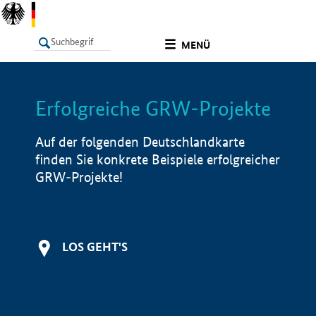
undefined
MENÜ
Erfolgreiche GRW-Projekte
LISTE
Filter
Info
Auf der folgenden Deutschlandkarte
finden Sie konkrete Beispiele erfolgreicher
GRW-Projekte!
LOS GEHT'S