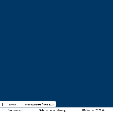
100 km
© Geobasis-DE / BKG 2015
Impressum
Datenschutzerklärung
BMWi.de, 2021 ©