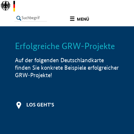
undefined
MENÜ
Erfolgreiche GRW-Projekte
LISTE
Filter
Info
Auf der folgenden Deutschlandkarte
finden Sie konkrete Beispiele erfolgreicher
GRW-Projekte!
LOS GEHT'S