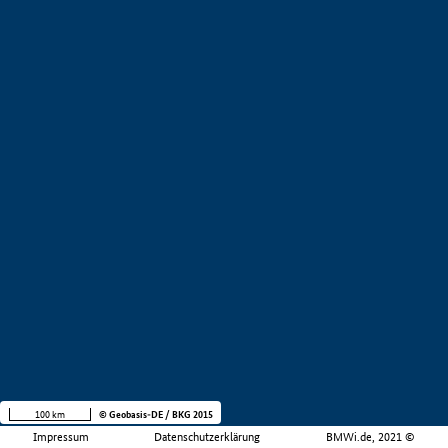
100 km
© Geobasis-DE / BKG 2015
Impressum
Datenschutzerklärung
BMWi.de, 2021 ©