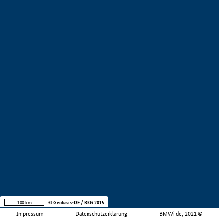
100 km
© Geobasis-DE / BKG 2015
Impressum
Datenschutzerklärung
BMWi.de, 2021 ©