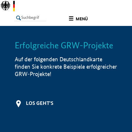
undefined
MENÜ
Erfolgreiche GRW-Projekte
LISTE
Filter
Info
Auf der folgenden Deutschlandkarte
finden Sie konkrete Beispiele erfolgreicher
GRW-Projekte!
LOS GEHT'S