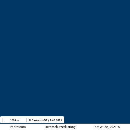
100 km
© Geobasis-DE / BKG 2015
Impressum
Datenschutzerklärung
BMWi.de, 2021 ©