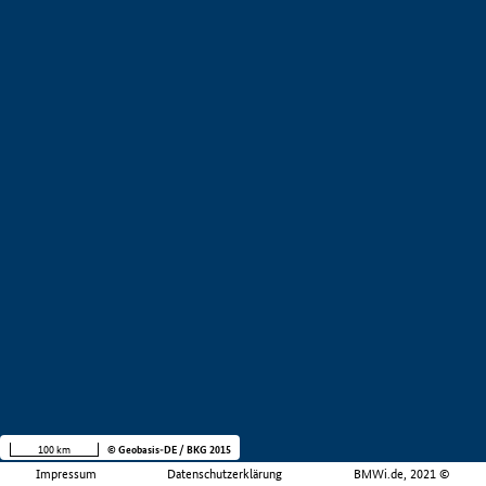
100 km
© Geobasis-DE / BKG 2015
Impressum
Datenschutzerklärung
BMWi.de, 2021 ©