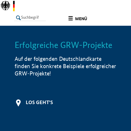
undefined
MENÜ
Erfolgreiche GRW-Projekte
LISTE
Filter
Info
Auf der folgenden Deutschlandkarte
finden Sie konkrete Beispiele erfolgreicher
GRW-Projekte!
LOS GEHT'S