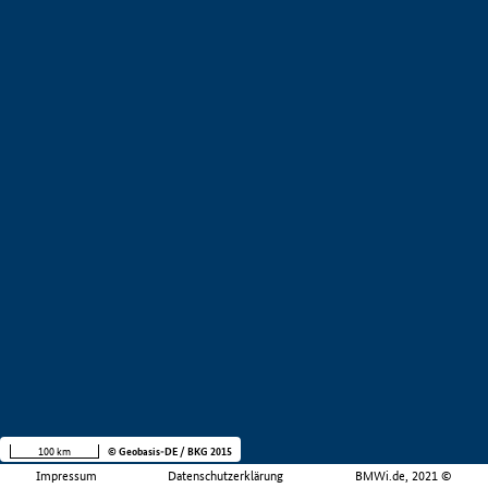
100 km
© Geobasis-DE / BKG 2015
Impressum
Datenschutzerklärung
BMWi.de, 2021 ©