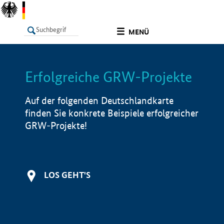
undefined
MENÜ
Erfolgreiche GRW-Projekte
LISTE
Filter
Info
Auf der folgenden Deutschlandkarte
finden Sie konkrete Beispiele erfolgreicher
GRW-Projekte!
LOS GEHT'S