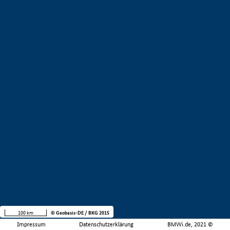
100 km
© Geobasis-DE / BKG 2015
Impressum
Datenschutzerklärung
BMWi.de, 2021 ©