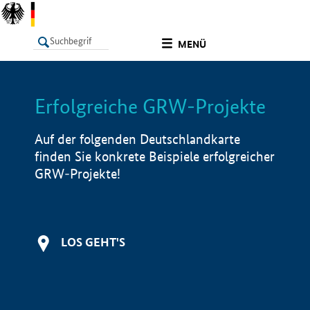
undefined
MENÜ
Erfolgreiche GRW-Projekte
LISTE
Filter
Info
Auf der folgenden Deutschlandkarte
finden Sie konkrete Beispiele erfolgreicher
GRW-Projekte!
LOS GEHT'S