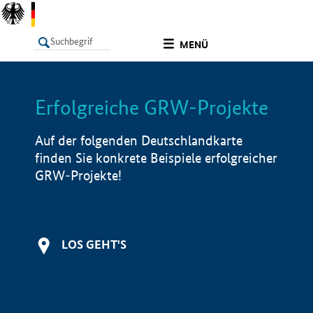
undefined
MENÜ
Erfolgreiche GRW-Projekte
LISTE
Filter
Info
Auf der folgenden Deutschlandkarte
finden Sie konkrete Beispiele erfolgreicher
GRW-Projekte!
LOS GEHT'S