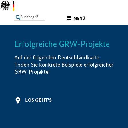
undefined
MENÜ
Erfolgreiche GRW-Projekte
LISTE
Filter
Info
Auf der folgenden Deutschlandkarte
finden Sie konkrete Beispiele erfolgreicher
GRW-Projekte!
LOS GEHT'S