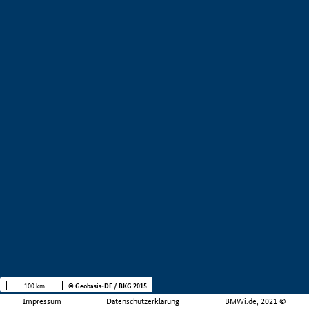
100 km
© Geobasis-DE / BKG 2015
Impressum
Datenschutzerklärung
BMWi.de, 2021 ©