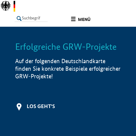
undefined
MENÜ
Erfolgreiche GRW-Projekte
LISTE
Filter
Info
Auf der folgenden Deutschlandkarte
finden Sie konkrete Beispiele erfolgreicher
GRW-Projekte!
LOS GEHT'S