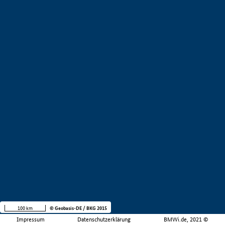
100 km
© Geobasis-DE / BKG 2015
Impressum
Datenschutzerklärung
BMWi.de, 2021 ©