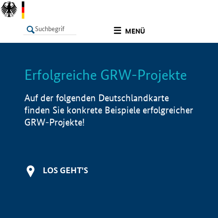
undefined
MENÜ
Erfolgreiche GRW-Projekte
LISTE
Filter
Info
Auf der folgenden Deutschlandkarte
finden Sie konkrete Beispiele erfolgreicher
GRW-Projekte!
LOS GEHT'S