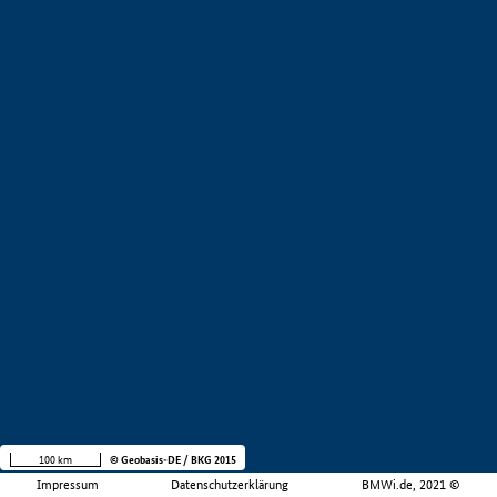
100 km
© Geobasis-DE / BKG 2015
Impressum
Datenschutzerklärung
BMWi.de, 2021 ©