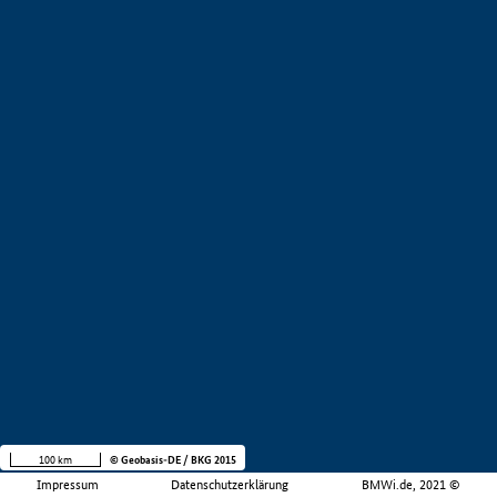
100 km
© Geobasis-DE / BKG 2015
Impressum
Datenschutzerklärung
BMWi.de, 2021 ©