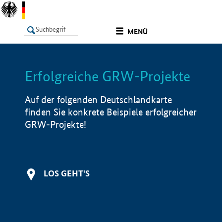
undefined
MENÜ
Erfolgreiche GRW-Projekte
LISTE
Filter
Info
Auf der folgenden Deutschlandkarte
finden Sie konkrete Beispiele erfolgreicher
GRW-Projekte!
LOS GEHT'S