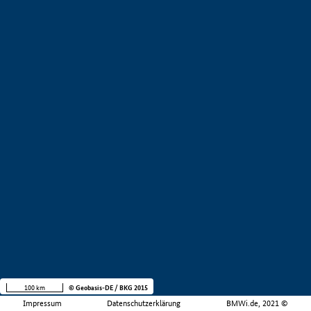
100 km
© Geobasis-DE / BKG 2015
Impressum
Datenschutzerklärung
BMWi.de, 2021 ©