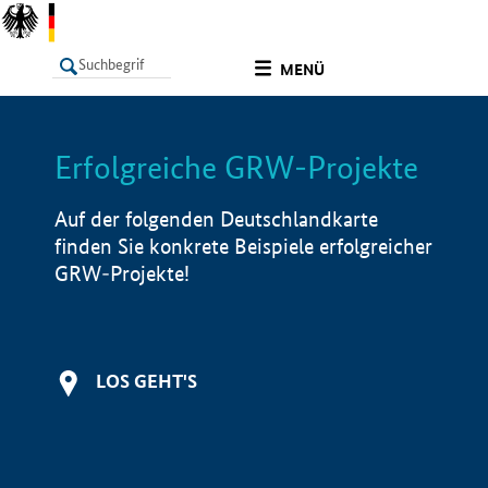
undefined
MENÜ
Erfolgreiche GRW-Projekte
LISTE
Filter
Info
Auf der folgenden Deutschlandkarte
finden Sie konkrete Beispiele erfolgreicher
GRW-Projekte!
LOS GEHT'S