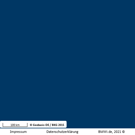
100 km
© Geobasis-DE / BKG 2015
Impressum
Datenschutzerklärung
BMWi.de, 2021 ©