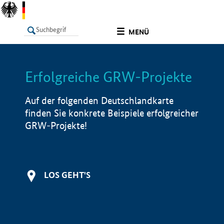
undefined
MENÜ
Erfolgreiche GRW-Projekte
LISTE
Filter
Info
Auf der folgenden Deutschlandkarte
finden Sie konkrete Beispiele erfolgreicher
GRW-Projekte!
LOS GEHT'S