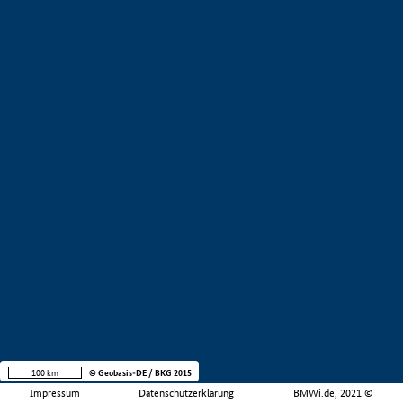
100 km
© Geobasis-DE / BKG 2015
Impressum
Datenschutzerklärung
BMWi.de, 2021 ©