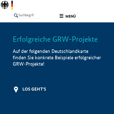
undefined
MENÜ
Erfolgreiche GRW-Projekte
LISTE
Filter
Info
Auf der folgenden Deutschlandkarte
finden Sie konkrete Beispiele erfolgreicher
GRW-Projekte!
LOS GEHT'S