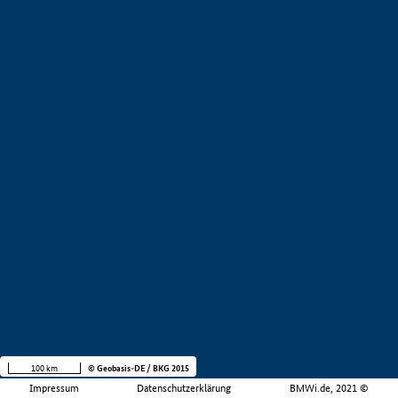
100 km
© Geobasis-DE / BKG 2015
Impressum
Datenschutzerklärung
BMWi.de, 2021 ©