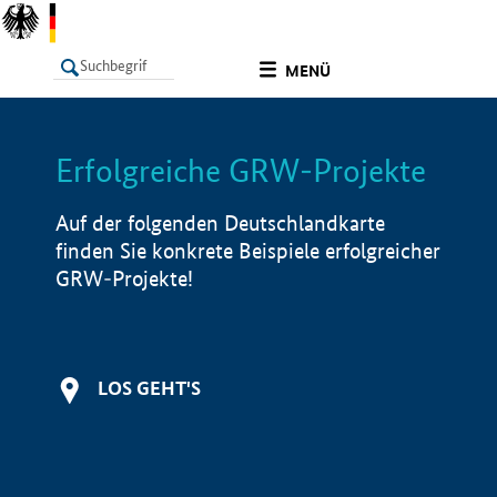
undefined
MENÜ
Erfolgreiche GRW-Projekte
LISTE
Filter
Info
Auf der folgenden Deutschlandkarte
finden Sie konkrete Beispiele erfolgreicher
GRW-Projekte!
LOS GEHT'S