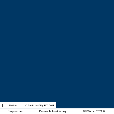
100 km
© Geobasis-DE / BKG 2015
Impressum
Datenschutzerklärung
BMWi.de, 2021 ©