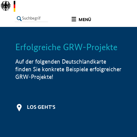
undefined
MENÜ
Erfolgreiche GRW-Projekte
LISTE
Filter
Info
Auf der folgenden Deutschlandkarte
finden Sie konkrete Beispiele erfolgreicher
GRW-Projekte!
LOS GEHT'S