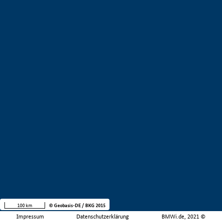
100 km
© Geobasis-DE / BKG 2015
Impressum
Datenschutzerklärung
BMWi.de, 2021 ©