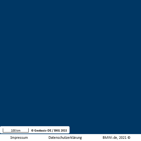
100 km
© Geobasis-DE / BKG 2015
Impressum
Datenschutzerklärung
BMWi.de, 2021 ©