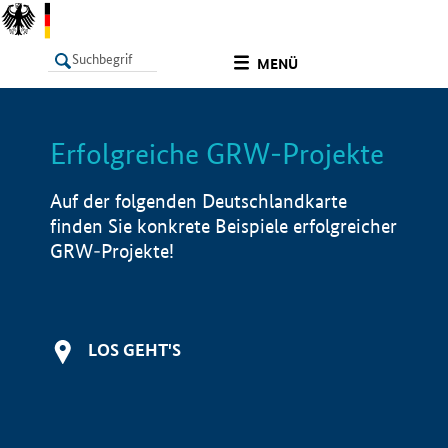
undefined
MENÜ
Erfolgreiche GRW-Projekte
LISTE
Filter
Info
Auf der folgenden Deutschlandkarte
finden Sie konkrete Beispiele erfolgreicher
GRW-Projekte!
LOS GEHT'S