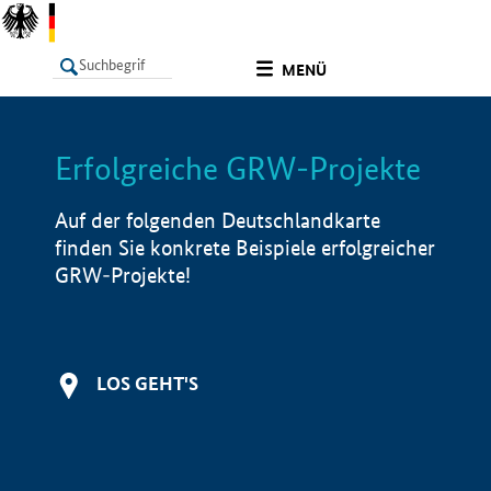
undefined
MENÜ
Erfolgreiche GRW-Projekte
LISTE
Filter
Info
Auf der folgenden Deutschlandkarte
finden Sie konkrete Beispiele erfolgreicher
GRW-Projekte!
LOS GEHT'S