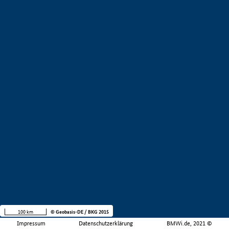
100 km
© Geobasis-DE / BKG 2015
Impressum
Datenschutzerklärung
BMWi.de, 2021 ©