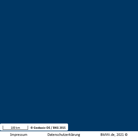
100 km
© Geobasis-DE / BKG 2015
Impressum
Datenschutzerklärung
BMWi.de, 2021 ©