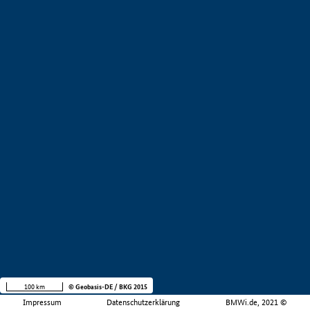
100 km
© Geobasis-DE / BKG 2015
Impressum
Datenschutzerklärung
BMWi.de, 2021 ©