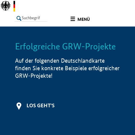
undefined
MENÜ
Erfolgreiche GRW-Projekte
LISTE
Filter
Info
Auf der folgenden Deutschlandkarte
finden Sie konkrete Beispiele erfolgreicher
GRW-Projekte!
LOS GEHT'S