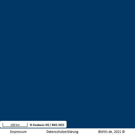
100 km
© Geobasis-DE / BKG 2015
Impressum
Datenschutzerklärung
BMWi.de, 2021 ©