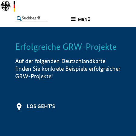
undefined
MENÜ
Erfolgreiche GRW-Projekte
LISTE
Filter
Info
Auf der folgenden Deutschlandkarte
finden Sie konkrete Beispiele erfolgreicher
GRW-Projekte!
LOS GEHT'S