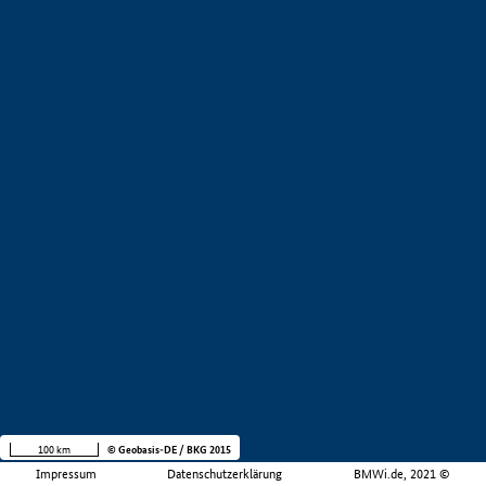
100 km
© Geobasis-DE / BKG 2015
Impressum
Datenschutzerklärung
BMWi.de, 2021 ©