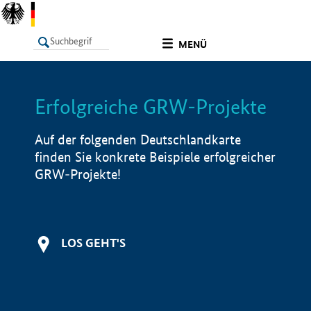
undefined
MENÜ
Erfolgreiche GRW-Projekte
LISTE
Filter
Info
Auf der folgenden Deutschlandkarte
finden Sie konkrete Beispiele erfolgreicher
GRW-Projekte!
LOS GEHT'S