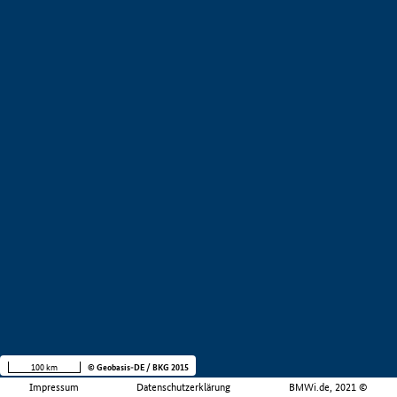
100 km
© Geobasis-DE / BKG 2015
Impressum
Datenschutzerklärung
BMWi.de, 2021 ©