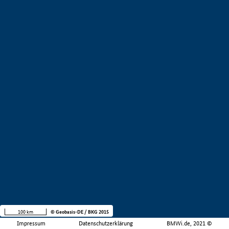
100 km
© Geobasis-DE / BKG 2015
Impressum
Datenschutzerklärung
BMWi.de, 2021 ©