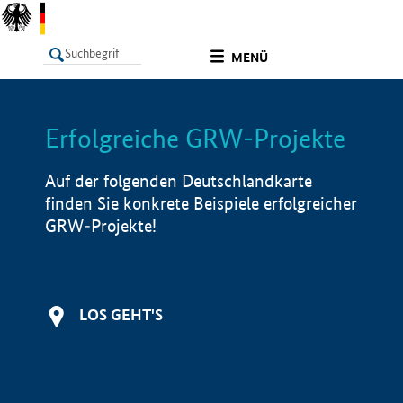
undefined
MENÜ
Erfolgreiche GRW-Projekte
LISTE
Filter
Info
Auf der folgenden Deutschlandkarte
finden Sie konkrete Beispiele erfolgreicher
GRW-Projekte!
LOS GEHT'S