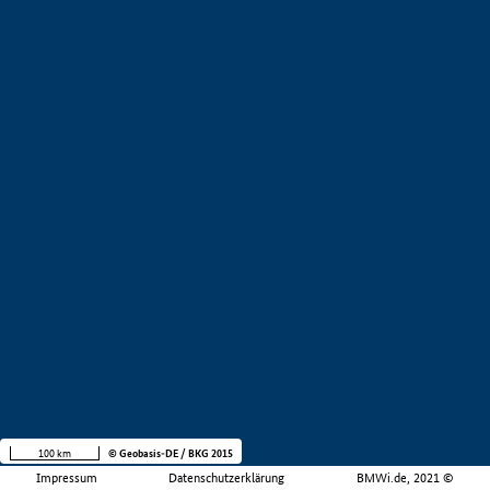
100 km
© Geobasis-DE / BKG 2015
Impressum
Datenschutzerklärung
BMWi.de, 2021 ©