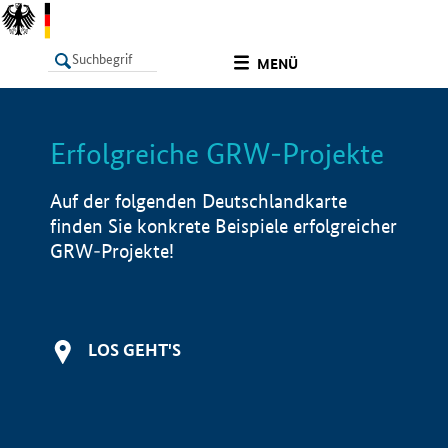
undefined
MENÜ
Erfolgreiche GRW-Projekte
LISTE
Filter
Info
Auf der folgenden Deutschlandkarte
finden Sie konkrete Beispiele erfolgreicher
GRW-Projekte!
LOS GEHT'S