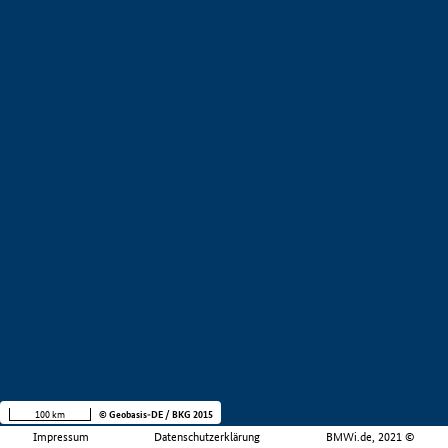
100 km
© Geobasis-DE / BKG 2015
Impressum
Datenschutzerklärung
BMWi.de, 2021 ©