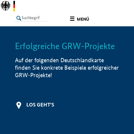
undefined
MENÜ
Erfolgreiche GRW-Projekte
LISTE
Filter
Info
Auf der folgenden Deutschlandkarte
finden Sie konkrete Beispiele erfolgreicher
GRW-Projekte!
LOS GEHT'S