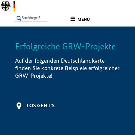
undefined
MENÜ
Erfolgreiche GRW-Projekte
LISTE
Filter
Info
Auf der folgenden Deutschlandkarte
finden Sie konkrete Beispiele erfolgreicher
GRW-Projekte!
LOS GEHT'S