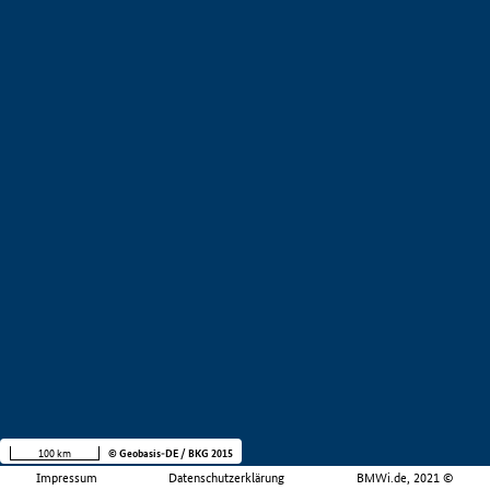
100 km
© Geobasis-DE / BKG 2015
Impressum
Datenschutzerklärung
BMWi.de, 2021 ©