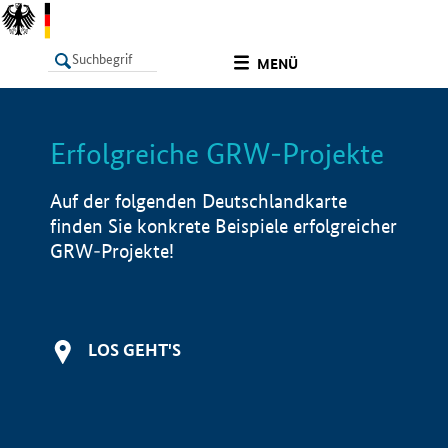
undefined
MENÜ
Erfolgreiche GRW-Projekte
LISTE
Filter
Info
Auf der folgenden Deutschlandkarte
finden Sie konkrete Beispiele erfolgreicher
GRW-Projekte!
LOS GEHT'S