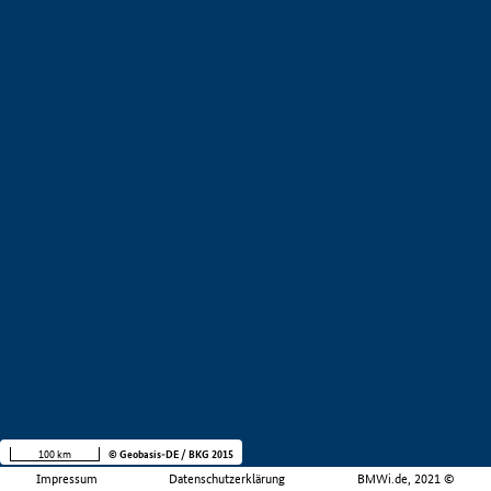
100 km
© Geobasis-DE / BKG 2015
Impressum
Datenschutzerklärung
BMWi.de, 2021 ©