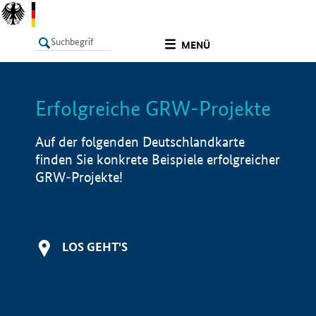
undefined
MENÜ
Erfolgreiche GRW-Projekte
LISTE
Filter
Info
Auf der folgenden Deutschlandkarte
finden Sie konkrete Beispiele erfolgreicher
GRW-Projekte!
LOS GEHT'S