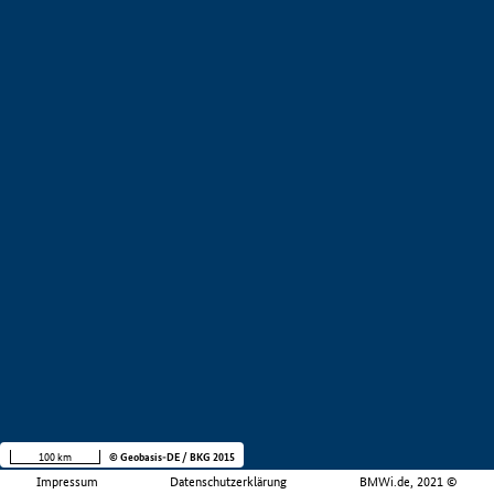
100 km
© Geobasis-DE / BKG 2015
Impressum
Datenschutzerklärung
BMWi.de, 2021 ©