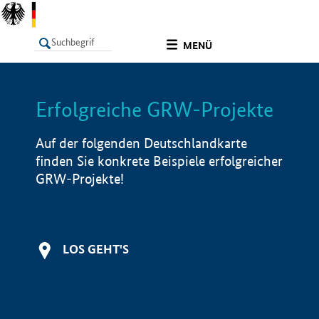
undefined
MENÜ
Erfolgreiche GRW-Projekte
LISTE
Filter
Info
Auf der folgenden Deutschlandkarte
finden Sie konkrete Beispiele erfolgreicher
GRW-Projekte!
LOS GEHT'S