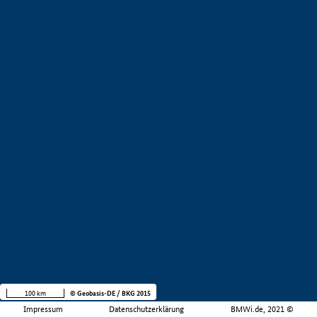
100 km
© Geobasis-DE / BKG 2015
Impressum
Datenschutzerklärung
BMWi.de, 2021 ©