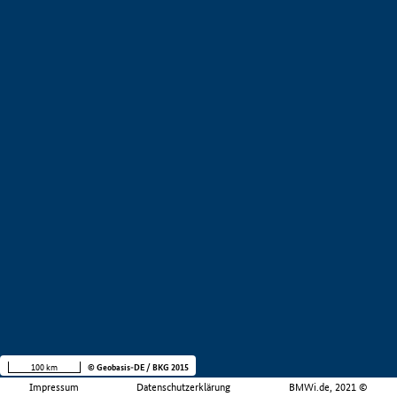
100 km
© Geobasis-DE / BKG 2015
Impressum
Datenschutzerklärung
BMWi.de, 2021 ©