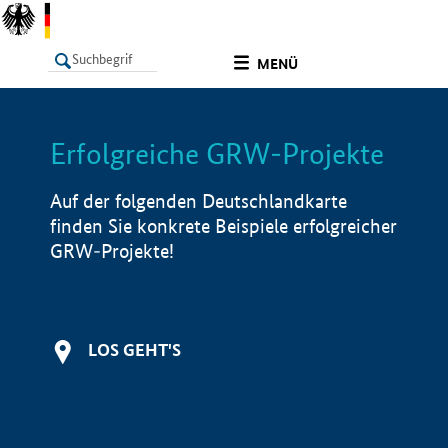
undefined
MENÜ
Erfolgreiche GRW-Projekte
LISTE
Filter
Info
Auf der folgenden Deutschlandkarte
finden Sie konkrete Beispiele erfolgreicher
GRW-Projekte!
LOS GEHT'S