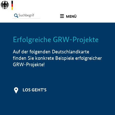
undefined
MENÜ
Erfolgreiche GRW-Projekte
LISTE
Filter
Info
Auf der folgenden Deutschlandkarte
finden Sie konkrete Beispiele erfolgreicher
GRW-Projekte!
LOS GEHT'S