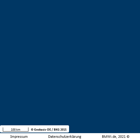
100 km
© Geobasis-DE / BKG 2015
Impressum
Datenschutzerklärung
BMWi.de, 2021 ©