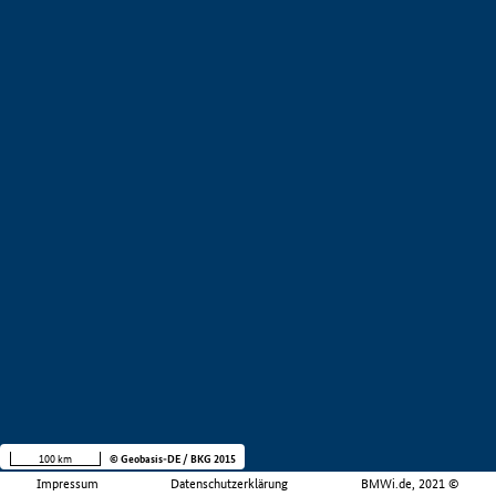
100 km
© Geobasis-DE / BKG 2015
Impressum
Datenschutzerklärung
BMWi.de, 2021 ©