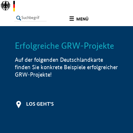
undefined
MENÜ
Erfolgreiche GRW-Projekte
LISTE
Filter
Info
Auf der folgenden Deutschlandkarte
finden Sie konkrete Beispiele erfolgreicher
GRW-Projekte!
LOS GEHT'S