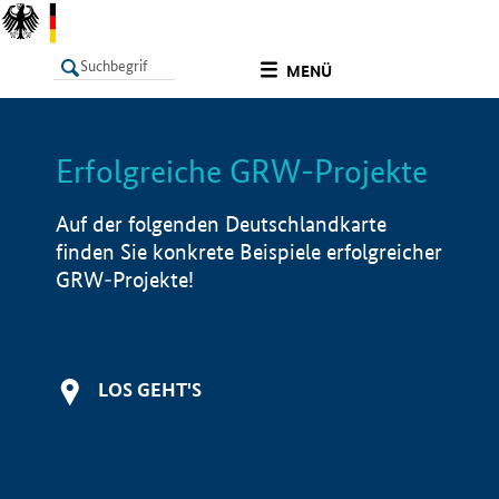
undefined
MENÜ
Erfolgreiche GRW-Projekte
LISTE
Filter
Info
Auf der folgenden Deutschlandkarte
finden Sie konkrete Beispiele erfolgreicher
GRW-Projekte!
LOS GEHT'S