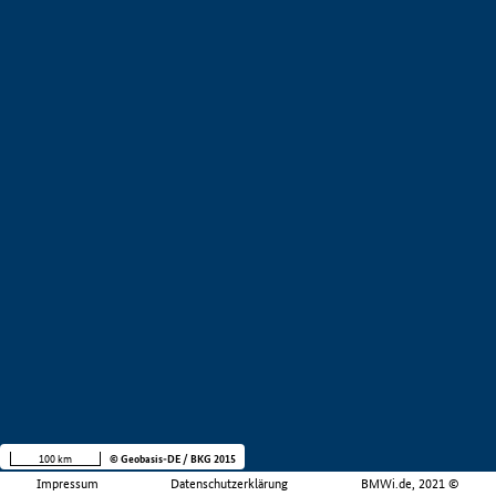
100 km
© Geobasis-DE / BKG 2015
Impressum
Datenschutzerklärung
BMWi.de, 2021 ©