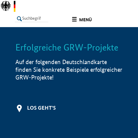
undefined
MENÜ
Erfolgreiche GRW-Projekte
LISTE
Filter
Info
Auf der folgenden Deutschlandkarte
finden Sie konkrete Beispiele erfolgreicher
GRW-Projekte!
LOS GEHT'S