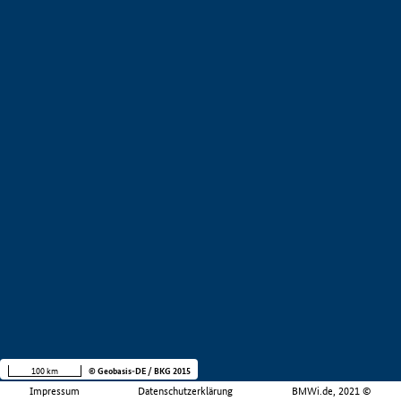
100 km
© Geobasis-DE / BKG 2015
Impressum
Datenschutzerklärung
BMWi.de, 2021 ©