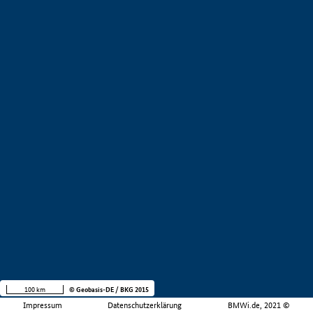
100 km
© Geobasis-DE / BKG 2015
Impressum
Datenschutzerklärung
BMWi.de, 2021 ©