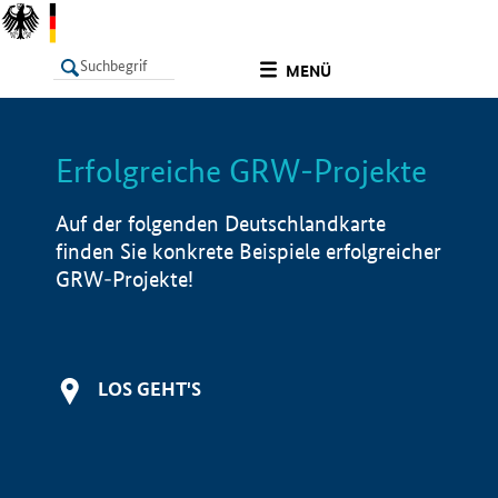
undefined
MENÜ
Erfolgreiche GRW-Projekte
LISTE
Filter
Info
Auf der folgenden Deutschlandkarte
finden Sie konkrete Beispiele erfolgreicher
GRW-Projekte!
LOS GEHT'S