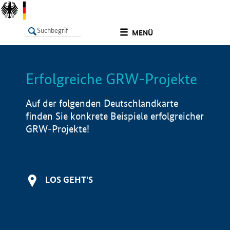
undefined
MENÜ
Erfolgreiche GRW-Projekte
LISTE
Filter
Info
Auf der folgenden Deutschlandkarte
finden Sie konkrete Beispiele erfolgreicher
GRW-Projekte!
LOS GEHT'S