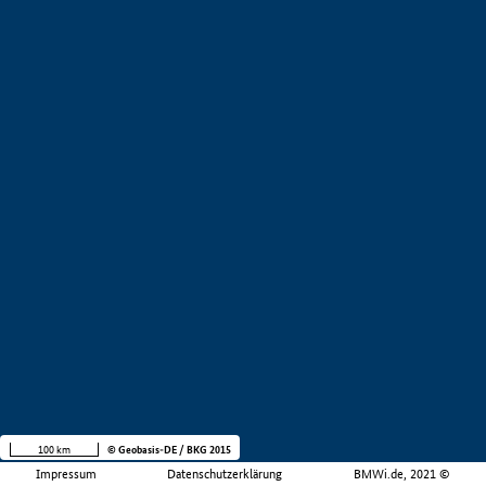
100 km
© Geobasis-DE / BKG 2015
Impressum
Datenschutzerklärung
BMWi.de, 2021 ©