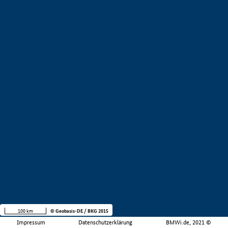
100 km
© Geobasis-DE / BKG 2015
Impressum
Datenschutzerklärung
BMWi.de, 2021 ©