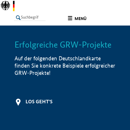
undefined
MENÜ
Erfolgreiche GRW-Projekte
LISTE
Filter
Info
Auf der folgenden Deutschlandkarte
finden Sie konkrete Beispiele erfolgreicher
GRW-Projekte!
LOS GEHT'S