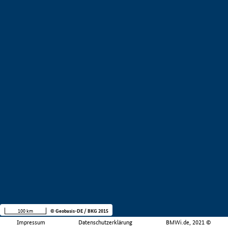
100 km
© Geobasis-DE / BKG 2015
Impressum
Datenschutzerklärung
BMWi.de, 2021 ©