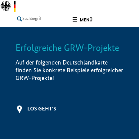
undefined
MENÜ
Erfolgreiche GRW-Projekte
LISTE
Filter
Info
Auf der folgenden Deutschlandkarte
finden Sie konkrete Beispiele erfolgreicher
GRW-Projekte!
LOS GEHT'S