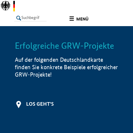
undefined
MENÜ
Erfolgreiche GRW-Projekte
LISTE
Filter
Info
Auf der folgenden Deutschlandkarte
finden Sie konkrete Beispiele erfolgreicher
GRW-Projekte!
LOS GEHT'S