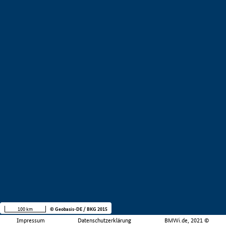
100 km
© Geobasis-DE / BKG 2015
Impressum
Datenschutzerklärung
BMWi.de, 2021 ©