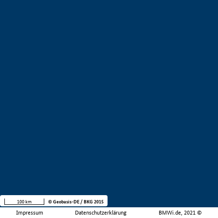
100 km
© Geobasis-DE / BKG 2015
Impressum
Datenschutzerklärung
BMWi.de, 2021 ©