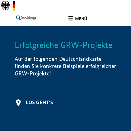
undefined
MENÜ
Erfolgreiche GRW-Projekte
LISTE
Filter
Info
Auf der folgenden Deutschlandkarte
finden Sie konkrete Beispiele erfolgreicher
GRW-Projekte!
LOS GEHT'S