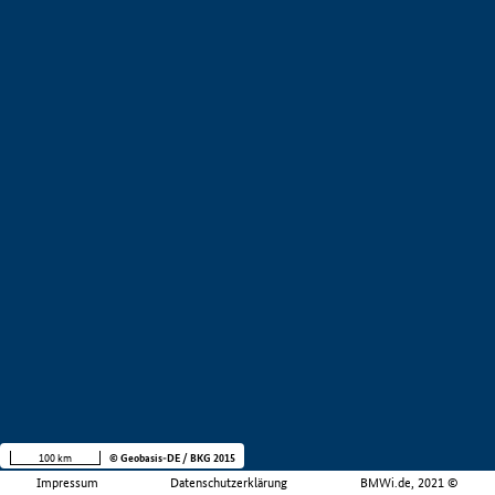
100 km
© Geobasis-DE / BKG 2015
Impressum
Datenschutzerklärung
BMWi.de, 2021 ©