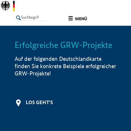
undefined
MENÜ
Erfolgreiche GRW-Projekte
LISTE
Filter
Info
Auf der folgenden Deutschlandkarte
finden Sie konkrete Beispiele erfolgreicher
GRW-Projekte!
LOS GEHT'S