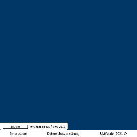
100 km
© Geobasis-DE / BKG 2015
Impressum
Datenschutzerklärung
BMWi.de, 2021 ©