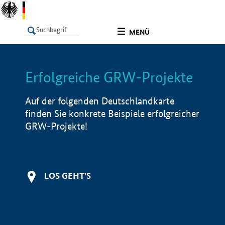
undefined
MENÜ
Erfolgreiche GRW-Projekte
LISTE
Filter
Info
Auf der folgenden Deutschlandkarte
finden Sie konkrete Beispiele erfolgreicher
GRW-Projekte!
LOS GEHT'S