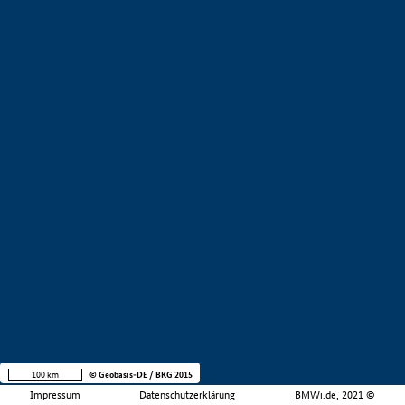
100 km
© Geobasis-DE / BKG 2015
Impressum
Datenschutzerklärung
BMWi.de, 2021 ©