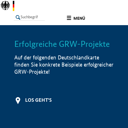
undefined
MENÜ
Erfolgreiche GRW-Projekte
LISTE
Filter
Info
Auf der folgenden Deutschlandkarte
finden Sie konkrete Beispiele erfolgreicher
GRW-Projekte!
LOS GEHT'S