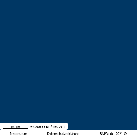
100 km
© Geobasis-DE / BKG 2015
Impressum
Datenschutzerklärung
BMWi.de, 2021 ©