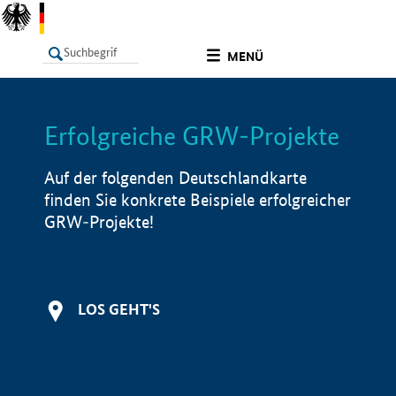
undefined
MENÜ
Erfolgreiche GRW-Projekte
LISTE
Filter
Info
Auf der folgenden Deutschlandkarte
finden Sie konkrete Beispiele erfolgreicher
GRW-Projekte!
LOS GEHT'S