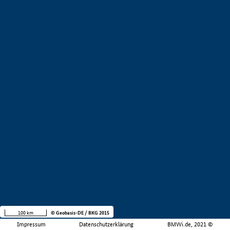
100 km
© Geobasis-DE / BKG 2015
Impressum
Datenschutzerklärung
BMWi.de, 2021 ©