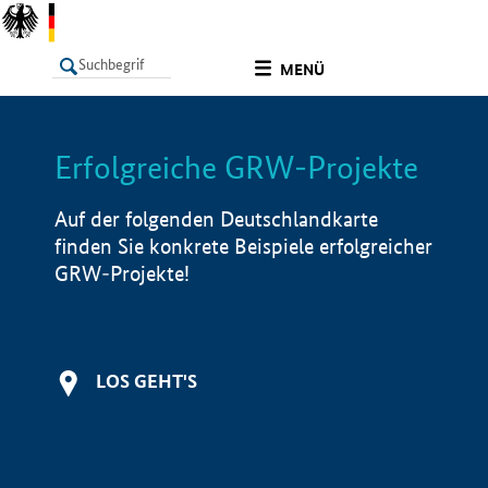
undefined
MENÜ
Erfolgreiche GRW-Projekte
LISTE
Filter
Info
Auf der folgenden Deutschlandkarte
finden Sie konkrete Beispiele erfolgreicher
GRW-Projekte!
LOS GEHT'S