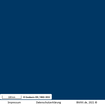
100 km
© Geobasis-DE / BKG 2015
Impressum
Datenschutzerklärung
BMWi.de, 2021 ©