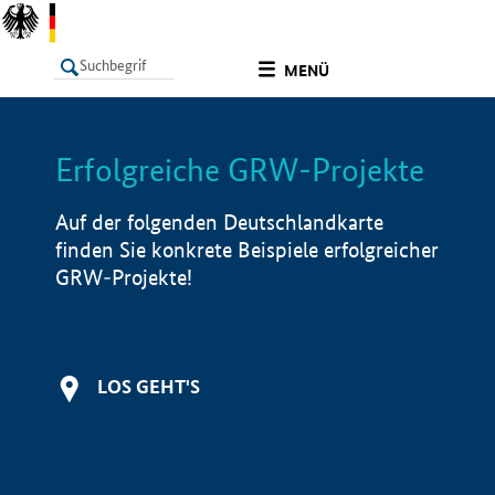
undefined
MENÜ
Erfolgreiche GRW-Projekte
LISTE
Filter
Info
Auf der folgenden Deutschlandkarte
finden Sie konkrete Beispiele erfolgreicher
GRW-Projekte!
LOS GEHT'S