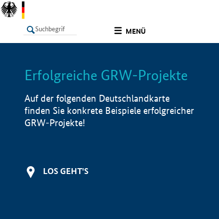
undefined
MENÜ
Erfolgreiche GRW-Projekte
LISTE
Filter
Info
Auf der folgenden Deutschlandkarte
finden Sie konkrete Beispiele erfolgreicher
GRW-Projekte!
LOS GEHT'S