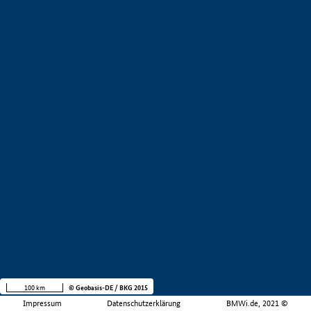
100 km
© Geobasis-DE / BKG 2015
Impressum
Datenschutzerklärung
BMWi.de, 2021 ©